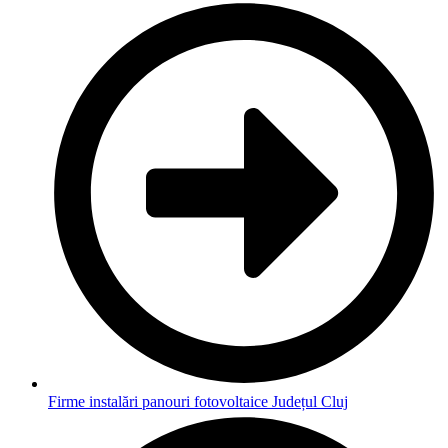
Firme instalări panouri fotovoltaice Județul Cluj