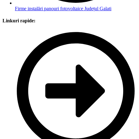
Firme instalări panouri fotovoltaice Județul Galati
Linkuri rapide: