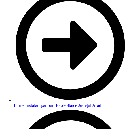
Firme instalări panouri fotovoltaice Județul Arad