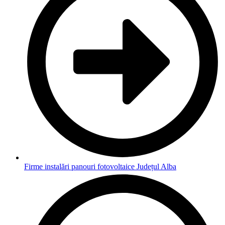
Firme instalări panouri fotovoltaice Județul Alba