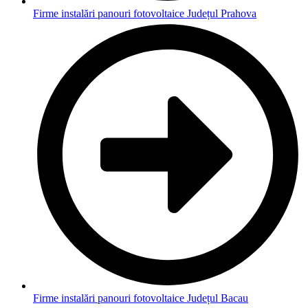
Firme instalări panouri fotovoltaice Județul Prahova
Firme instalări panouri fotovoltaice Județul Bacau