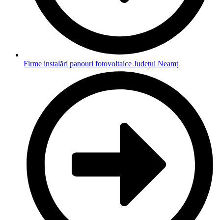
Firme instalări panouri fotovoltaice Județul Neamț