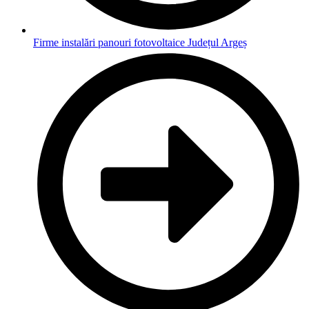
Firme instalări panouri fotovoltaice Județul Argeș