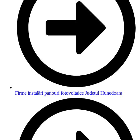
Firme instalări panouri fotovoltaice Județul Hunedoara