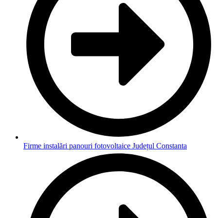
Firme instalări panouri fotovoltaice Județul Constanta