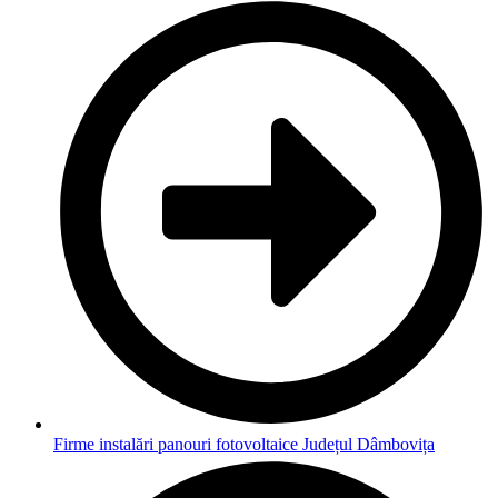
Firme instalări panouri fotovoltaice Județul Dâmbovița