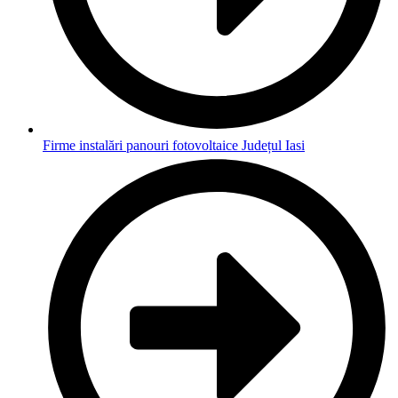
Firme instalări panouri fotovoltaice Județul Iasi