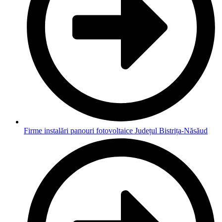
Firme instalări panouri fotovoltaice Județul Bistrița-Năsăud