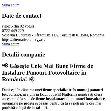
Suna acum
Date de contact
stele: 5 din 82 voturi
0722 449 229
Șoseaua București - Târgoviște 11A, București 013504, Romania
https://alternative-energy.ro/
Suna acum
Detalii companie
📢 Găsește Cele Mai Bune Firme de
Instalare Panouri Fotovoltaice în
România! 🌞
Dacă ești în căutarea unei
firme specializate în montaj panouri
fotovoltaice
, ai ajuns în locul potrivit! Platforma noastră îți oferă
acces rapid la sute de
firme instalatoare de panouri fotovoltaice
,
organizate pe
județe și orașe
, pentru ca tu să poți alege cea mai
potrivită echipă de instalatori.