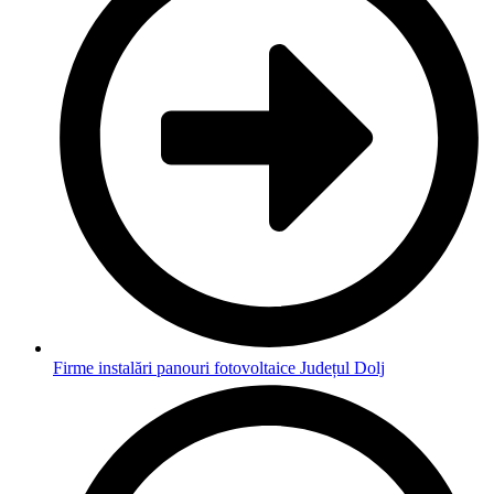
Firme instalări panouri fotovoltaice Județul Dolj