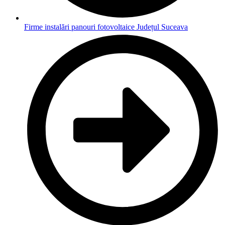
Firme instalări panouri fotovoltaice Județul Suceava