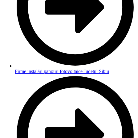
Firme instalări panouri fotovoltaice Județul Sibiu