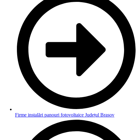
Firme instalări panouri fotovoltaice Județul Brasov