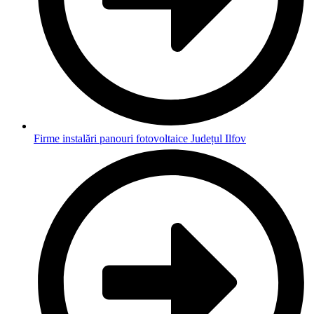
Firme instalări panouri fotovoltaice Județul Ilfov