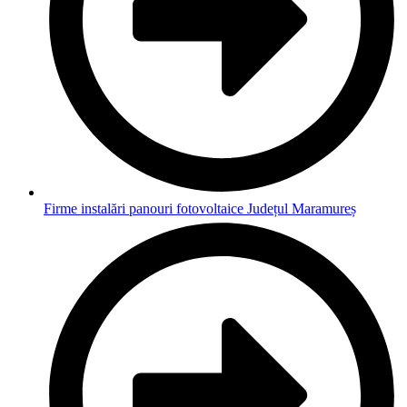
Firme instalări panouri fotovoltaice Județul Maramureș