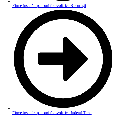
Firme instalări panouri fotovoltaice București
Firme instalări panouri fotovoltaice Județul Timiș