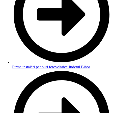
Firme instalări panouri fotovoltaice Județul Bihor