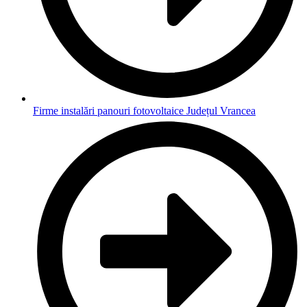
Firme instalări panouri fotovoltaice Județul Vrancea