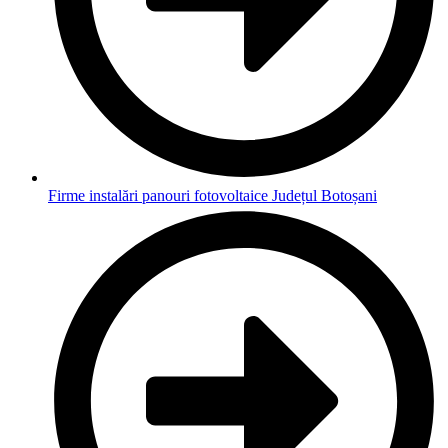
Firme instalări panouri fotovoltaice Județul Botoșani