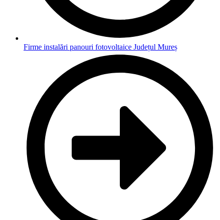
Firme instalări panouri fotovoltaice Județul Mureș