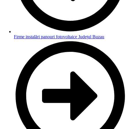
Firme instalări panouri fotovoltaice Județul Buzau