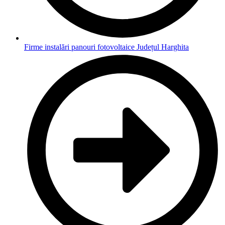
Firme instalări panouri fotovoltaice Județul Harghita