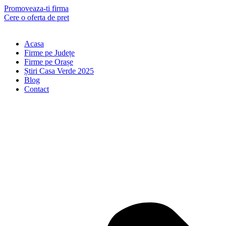
Skip
Promoveaza-ti firma
to
Cere o oferta de pret
content
Acasa
Firme pe Județe
Firme pe Orașe
Știri Casa Verde 2025
Blog
Contact