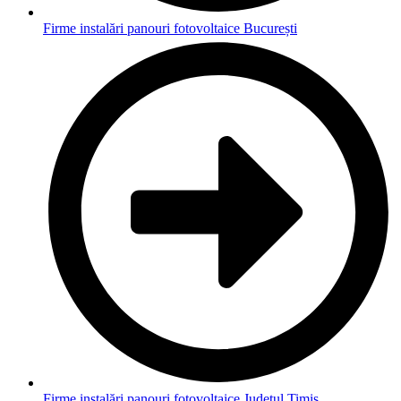
Firme instalări panouri fotovoltaice București
Firme instalări panouri fotovoltaice Județul Timiș