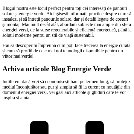
Blogul nostru este locul perfect pentru toți cei interesați de panouri
solare și energie verde. Aici găsești informații practice despre cum să
instalezi și să întreții panourile solare, dar și detalii legate de costuri
și montaj. Mai mult decât atât, abordăm subiecte mai ample din sfera
energiei verzi, de la surse regenerabile și eficiență energetică, până la
soluții moderne pentru un stil de viață sustenabil.
Hai să descoperim împreună cum poți face trecerea la energie curată
și cum să profiți de cele mai noi tehnologii disponibile pentru un
viitor mai verde!
Arhiva articole Blog Energie Verde
Indiferent dacă vrei să economisești bani pe termen lung, să protejezi
mediul înconjurător sau pur și simplu să fii la curent cu noutățile din
domeniul energiei verzi, vei găsi aici articole și ghiduri care te vor
inspira și ajuta.