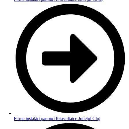
Firme instalări panouri fotovoltaice Județul Cluj