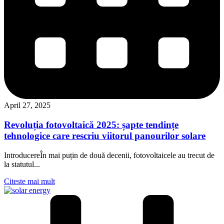
April 27, 2025
Revoluția fotovoltaică 2025: șapte tendințe
tehnologice care rescriu viitorul panourilor solare
IntroducereÎn mai puțin de două decenii, fotovoltaicele au trecut de
la statutul...
Citeste mai mult