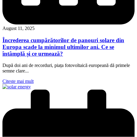
August 11, 2025
Încrederea cumpărătorilor de panouri solare din
Europa scade la minimul ultimilor ani. Ce se
întâmplă și ce urmează?
După doi ani de recorduri, piața fotovoltaică europeană dă primele
semne clare...
Citeste mai mult