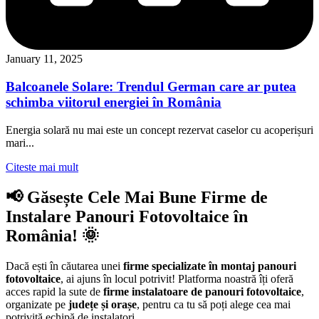
January 11, 2025
Balcoanele Solare: Trendul German care ar putea
schimba viitorul energiei în România
Energia solară nu mai este un concept rezervat caselor cu acoperișuri
mari...
Citeste mai mult
📢 Găsește Cele Mai Bune Firme de
Instalare Panouri Fotovoltaice în
România! 🌞
Dacă ești în căutarea unei
firme specializate în montaj panouri
fotovoltaice
, ai ajuns în locul potrivit! Platforma noastră îți oferă
acces rapid la sute de
firme instalatoare de panouri fotovoltaice
,
organizate pe
județe și orașe
, pentru ca tu să poți alege cea mai
potrivită echipă de instalatori.