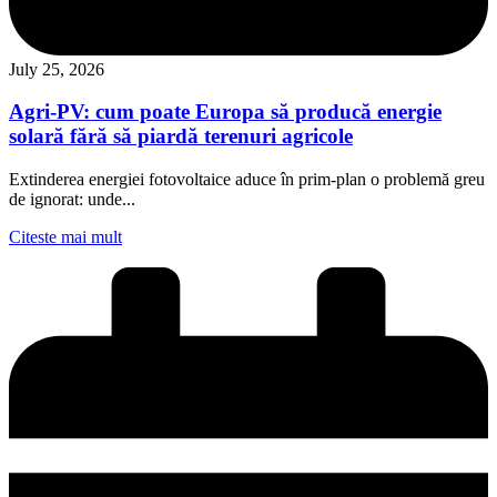
July 25, 2026
Agri-PV: cum poate Europa să producă energie
solară fără să piardă terenuri agricole
Extinderea energiei fotovoltaice aduce în prim-plan o problemă greu
de ignorat: unde...
Citeste mai mult