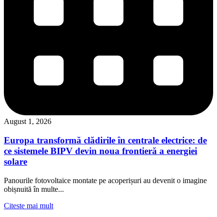
August 1, 2026
Europa transformă clădirile în centrale electrice: de
ce sistemele BIPV devin noua frontieră a energiei
solare
Panourile fotovoltaice montate pe acoperișuri au devenit o imagine
obișnuită în multe...
Citeste mai mult