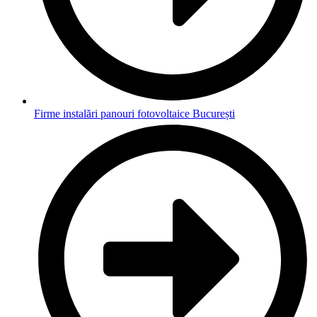
Firme instalări panouri fotovoltaice București