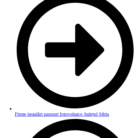
Firme instalări panouri fotovoltaice Județul Sibiu