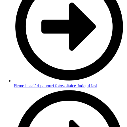
Firme instalări panouri fotovoltaice Județul Iasi