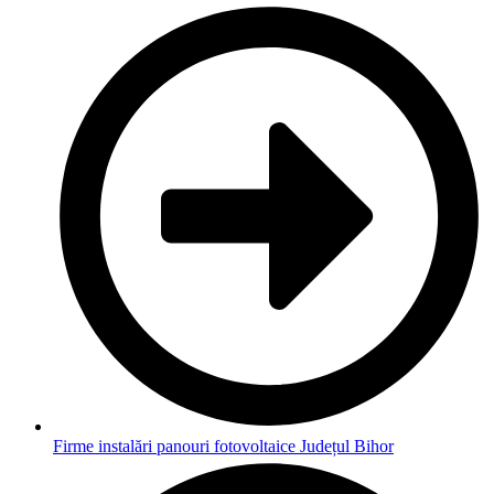
Firme instalări panouri fotovoltaice Județul Bihor