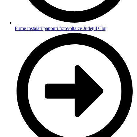
Firme instalări panouri fotovoltaice Județul Cluj