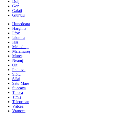
Dolj
Gorj
Galaţi
Giurgiu
Hunedoara
Harghita
Ilfov
Ialomita
Iaşi
Mehedinţi
Maramureş
Mureş
Neamţ
Olt
Prahova
Sibiu
Sălaj
Satu-Mare
Suceava
Tulcea
Timiş
Teleorman
Vâlcea
Vrancea