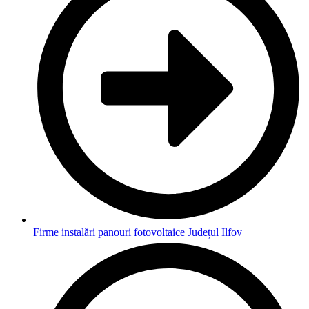
Firme instalări panouri fotovoltaice Județul Ilfov