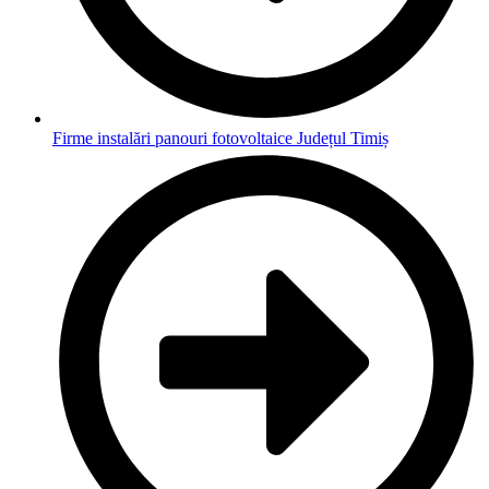
Firme instalări panouri fotovoltaice Județul Timiș