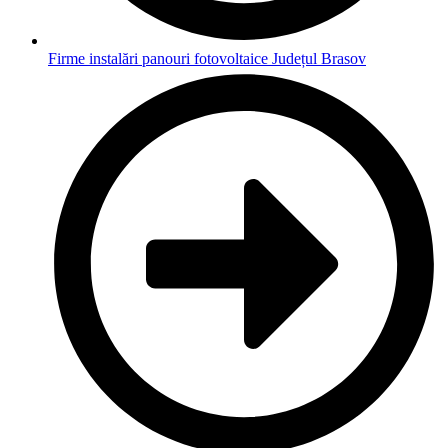
Firme instalări panouri fotovoltaice Județul Brasov