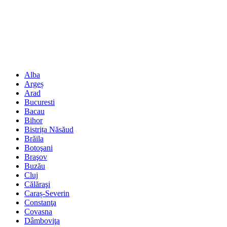
Alba
Argeș
Arad
Bucuresti
Bacau
Bihor
Bistrița Năsăud
Brăila
Botoşani
Braşov
Buzău
Cluj
Călăraşi
Caraș-Severin
Constanţa
Covasna
Dâmboviţa