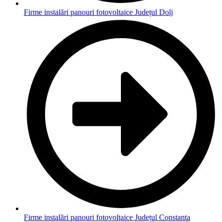
Firme instalări panouri fotovoltaice Județul Dolj
Firme instalări panouri fotovoltaice Județul Constanta